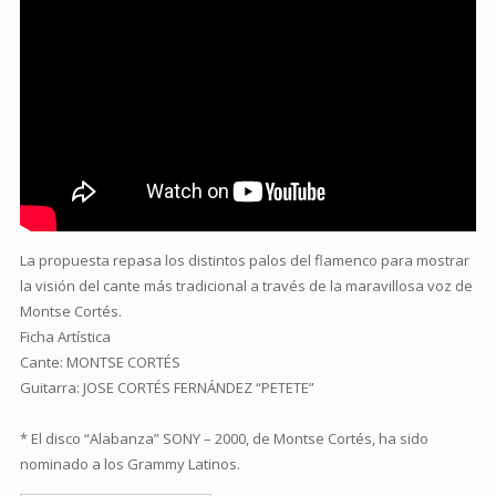
La propuesta repasa los distintos palos del flamenco para mostrar
la visión del cante más tradicional a través de la maravillosa voz de
Montse Cortés.
Ficha Artística
Cante: MONTSE CORTÉS
Guitarra: JOSE CORTÉS FERNÁNDEZ “PETETE”
* El disco “Alabanza” SONY – 2000, de Montse Cortés, ha sido
nominado a los Grammy Latinos.