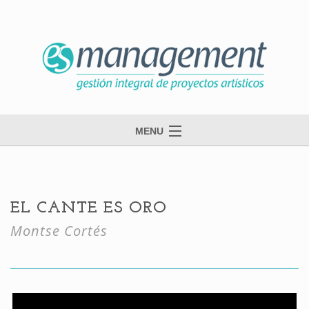
MENU
inicio
esmanagement
EL CANTE ES ORO
danza
Montse Cortés
música
contacto