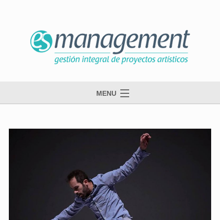
MENU
inicio
esmanagement
danza
música
contacto