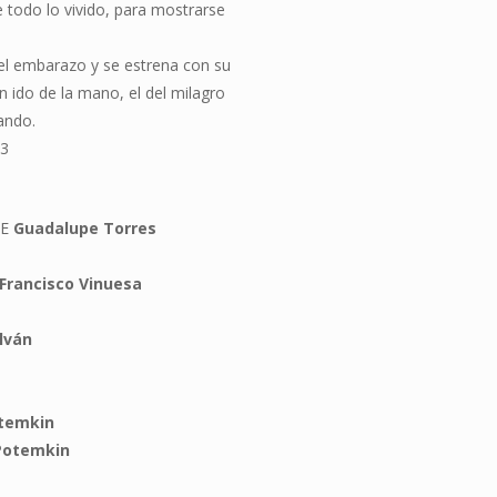
 todo lo vivido, para mostrarse
el embarazo y se estrena con su
 ido de la mano, el del milagro
lando.
23
LE
Guadalupe Torres
Francisco Vinuesa
alván
otemkin
 Potemkin