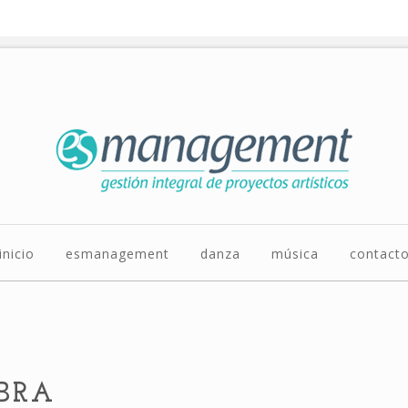
inicio
esmanagement
danza
música
contact
BRA