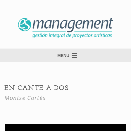
MENU
inicio
esmanagement
EN CANTE A DOS
danza
Montse Cortés
música
contacto