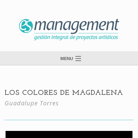
MENU
inicio
esmanagement
LOS COLORES DE MAGDALENA
danza
Guadalupe Torres
música
contacto