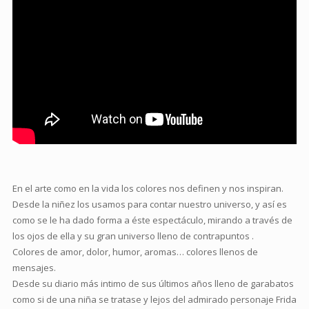
En el arte como en la vida los colores nos definen y nos inspiran.
Desde la niñez los usamos para contar nuestro universo, y así es
como se le ha dado forma a éste espectáculo, mirando a través de
los ojos de ella y su gran universo lleno de contrapuntos .
Colores de amor, dolor, humor, aromas… colores llenos de
mensajes.
Desde su diario más intimo de sus últimos años lleno de garabatos
como si de una niña se tratase y lejos del admirado personaje Frida