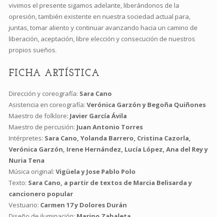
vivimos el presente sigamos adelante, liberándonos de la
opresión, también existente en nuestra sociedad actual para,
juntas, tomar aliento y continuar avanzando hacia un camino de
liberación, aceptación, libre elección y consecución de nuestros
propios sueños.
FICHA ARTÍSTICA
Dirección y coreografía:
Sara Cano
Asistencia en coreografía:
Verónica Garzón y Begoña Quiñones
Maestro de folklore:
Javier García Ávila
Maestro de percusión:
Juan Antonio Torres
Intérpretes:
Sara Cano, Yolanda Barrero, Cristina Cazorla,
Verónica Garzón, Irene Hernández, Lucía López, Ana del Rey y
Nuria Tena
Música original:
Vigüela y Jose Pablo Polo
Texto:
Sara Cano, a partir de textos de Marcia Belisarda y
cancionero popular
Vestuario:
Carmen 17 y Dolores Durán
Diseño de iluminación:
Marino Zabaleta